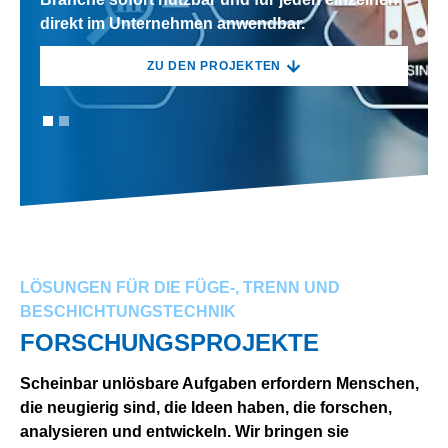
direkt im Unternehmen anwendbar.
direkt im Unternehmen anwendbar.
ZU DEN PROJEKTEN
ZU DEN PROJEKTEN
LÖSUNGEN FÜR DIE FÜGE-, TRENN UND
BESCHICHTUNGSTECHNIK
FORSCHUNGSPROJEKTE
Scheinbar unlösbare Aufgaben erfordern Menschen,
die neugierig sind, die Ideen haben, die forschen,
analysieren und entwickeln. Wir bringen sie