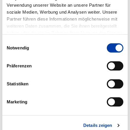
Verwendung unserer Website an unsere Partner für
DVS-Nr.: 02.055 /
IGF-Nr.: 15.563 B
soziale Medien, Werbung und Analysen weiter. Unsere
Partner führen diese Informationen möglicherweise mit
weiteren Daten zusammen, die Sie ihnen bereitgestellt
Laufzeit: 01.09.2008 - 31.08.2010
haben oder die sie im Rahmen Ihrer Nutzung der Dienste
gesammelt haben.
Einwilligungsauswahl
Notwendig
WEITERE INFORMATIONEN
Präferenzen
FA 03
ERGEBNIS
Statistiken
URSACHEN UND BEWERTUNG VON
UNREGELMSSIGKEITEN L
ICHTBOGENGELÖTETER VERBINDUNGEN
Marketing
DVS-Nr.: 03.083 /
Details zeigen
IGF-Nr.: 15.745 B