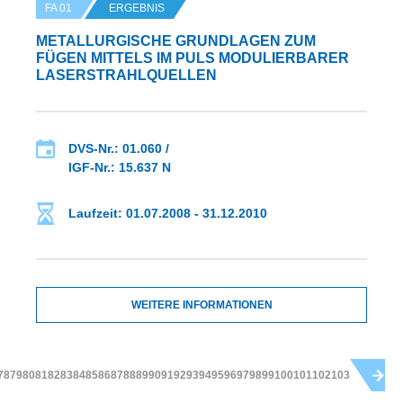
FA 01
ERGEBNIS
METALLURGISCHE GRUNDLAGEN ZUM
FÜGEN MITTELS IM PULS MODULIERBARER
LASERSTRAHLQUELLEN
DVS-Nr.: 01.060 /
IGF-Nr.: 15.637 N
Laufzeit: 01.07.2008 - 31.12.2010
WEITERE INFORMATIONEN
78
79
80
81
82
83
84
85
86
87
88
89
90
91
92
93
94
95
96
97
98
99
100
101
102
103