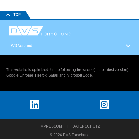
TOP
DVS Verband
This website is optimized for the following browsers (in the latest version):
Google Chrome, Firefox, Safari and Microsoft Edge.
IMPRESSUM
DATENSCHUTZ
© 2026 DVS Forschung