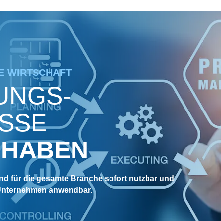
IE WIRTSCHAFT
UNGS­
SSE
RHABEN
d für die gesamte Branche sofort nutzbar und
m Unternehmen anwendbar.