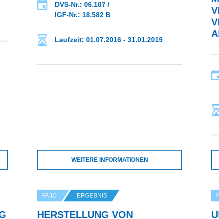
DVS-Nr.: 06.107 /
V
IGF-Nr.: 18.582 B
V
A
Laufzeit: 01.07.2016 - 31.01.2019
WEITERE INFORMATIONEN
FA 10
ERGEBNIS
F
NG
HERSTELLUNG VON
U