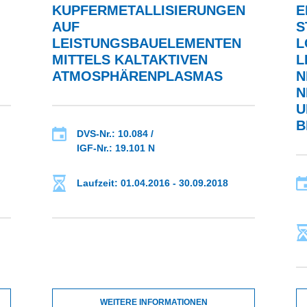
KUPFERMETALLISIERUNGEN
E
AUF
S
LEISTUNGSBAUELEMENTEN
L
MITTELS KALTAKTIVEN
L
ATMOSPHÄRENPLASMAS
N
N
U
B
DVS-Nr.: 10.084 /
IGF-Nr.: 19.101 N
Laufzeit: 01.04.2016 - 30.09.2018
WEITERE INFORMATIONEN