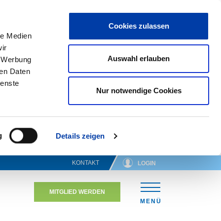
Cookies zulassen
le Medien
ir
Auswahl erlauben
, Werbung
ren Daten
ienste
Nur notwendige Cookies
g
Details zeigen
KONTAKT
LOGIN
MITGLIED WERDEN
N
MENÜ