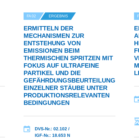
FA 02
ERGEBNIS
F
ERMITTELN DER
E
MECHANISMEN ZUR
A
ENTSTEHUNG VON
H
EMISSIONEN BEIM
F
THERMISCHEN SPRITZEN MIT
V
FOKUS AUF ULTRAFEINE
M
PARTIKEL UND DIE
L
GEFÄHRDUNGSBEURTEILUNG
EINZELNER STÄUBE UNTER
PRODUKTIONSRELEVANTEN
BEDINGUNGEN
DVS-Nr.: 02.102 /
IGF-Nr.: 18.653 N