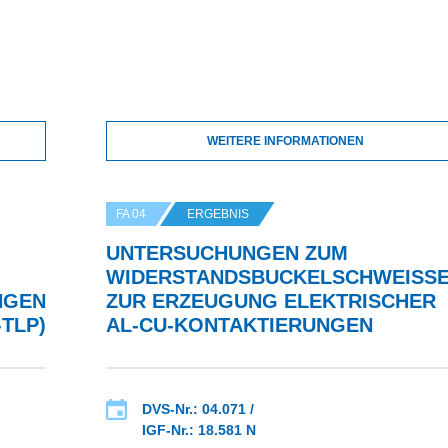
WEITERE INFORMATIONEN
FA 04
ERGEBNIS
UNTERSUCHUNGEN ZUM
WIDERSTANDSBUCKELSCHWEISSEN
NGEN
UR ERZEUGUNG ELEKTRISCHER A
TLP)
L-CU-KONTAKTIERUNGEN
DVS-Nr.: 04.071 /
IGF-Nr.: 18.581 N